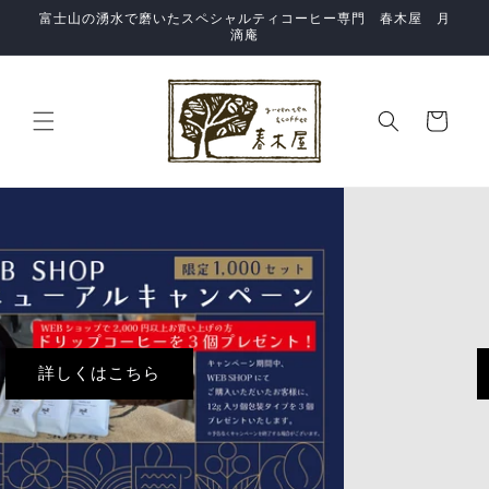
コンテ
富士山の湧水で磨いたスペシャルティコーヒー専門 春木屋 月
ンツに
滴庵
進む
カ
ー
ト
定期便商品はこちら