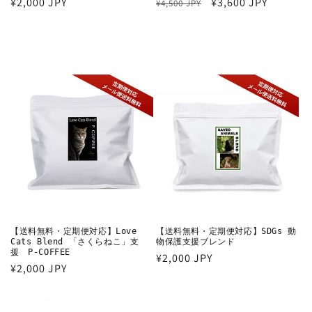
通
¥2,000 JPY
通
セ
¥3,600 JPY
¥4,500 JPY
常
常
ー
価
価
ル
格
格
価
格
【送料無料・定期便対応】Love
【送料無料・定期便対応】SDGs 動
Cats Blend 「さくらねこ」支
物保護支援ブレンド
援 P-COFFEE
通
¥2,000 JPY
通
¥2,000 JPY
常
常
価
価
格