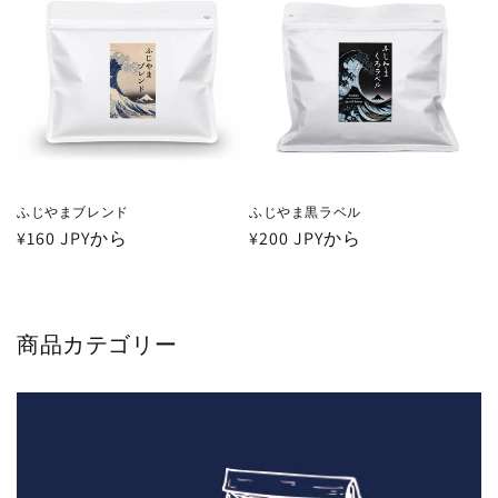
格
ふじやまブレンド
ふじやま黒ラベル
通
¥160 JPYから
通
¥200 JPYから
常
常
価
価
格
格
商品カテゴリー